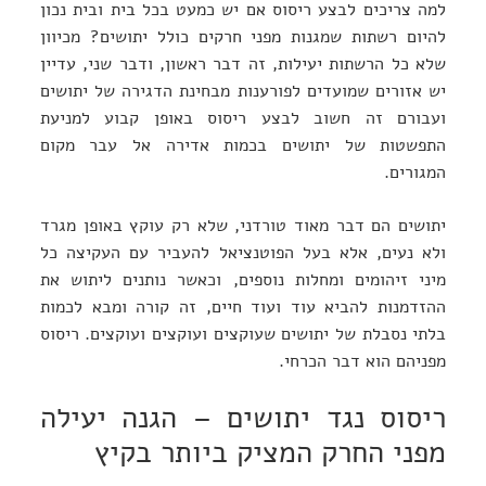
למה צריכים לבצע ריסוס אם יש כמעט בכל בית ובית נכון
להיום רשתות שמגנות מפני חרקים כולל יתושים? מכיוון
שלא כל הרשתות יעילות, זה דבר ראשון, ודבר שני, עדיין
יש אזורים שמועדים לפורענות מבחינת הדגירה של יתושים
ועבורם זה חשוב לבצע ריסוס באופן קבוע למניעת
התפשטות של יתושים בכמות אדירה אל עבר מקום
המגורים.
יתושים הם דבר מאוד טורדני, שלא רק עוקץ באופן מגרד
ולא נעים, אלא בעל הפוטנציאל להעביר עם העקיצה כל
מיני זיהומים ומחלות נוספים, וכאשר נותנים ליתוש את
ההזדמנות להביא עוד ועוד חיים, זה קורה ומבא לכמות
בלתי נסבלת של יתושים שעוקצים ועוקצים ועוקצים. ריסוס
מפניהם הוא דבר הכרחי.
ריסוס נגד יתושים – הגנה יעילה
מפני החרק המציק ביותר בקיץ