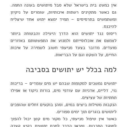
אין כמעט בית בישראל שלא סבל מיתושים בעונה החמה.
גם כאשר מתקינים רשתות איכותיות, שומרים על ניקיון
ומשתמשים בתרסיסים – תמיד ימצא יתוש אחד שיצליח
להיכנס.
ריסוס נגד יתושים הוא הדרך היעילה והבטוחה ביותר
לצמצם את אוכלוסייתם ולמנוע את התפשטותם באזורים
מועדים. מדובר בצעד מניעתי חשוב לשמירה על איכות
החיים, על השקט וגם על הבריאות.
למה בכלל יש יתושים בסביבה
יתושים נמשכים למקומות שבהם יש מים עומדים – בריכות
נוי, דליים, אדניות עם עודפי מים, בורות ניקוז או אפילו
תחתיות של עציצים.
הנקבות מטילות ביצים במים, ומהן בוקעים זחלים שהופכים
ליתושים בוגרים תוך ימים ספורים.
כאשר אין טיפול מניעתי, כל מקור מים קטן יכול להפוך
למוקד התרבות, ומכאן הדרך למכת יתושים בקיץ קצרה