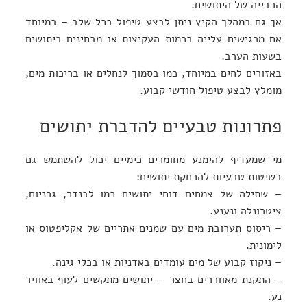
הרבייה של היתושים.
אך גם במהלך הקיץ ניתן לבצע טיפול בכל שלב – במיוחד
אם מרגישים עלייה בכמות העקיצות או מבחינים ביתושים
בשעות הערב.
באזורים לחים במיוחד, כמו בסמוך לנחלים או בריכות מים,
מומלץ לבצע טיפול חודשי קבוע.
פתרונות טבעיים להדברת יתושים
מי שמעדיף להימנע מחומרים כימיים יכול להשתמש גם
בשיטות טבעיות להרחקת יתושים:
– שתילה של צמחים דוחי יתושים כמו לבנדר, גרניום,
ציטרונלה ונענע.
– ריסוס תערובת מים עם שמנים אתריים של אקליפטוס או
לימונית.
– ניקוז קבוע של מים עומדים באדניות או בכלי גינה.
– התקנת מאווררים בחצר – יתושים מתקשים לעוף באוויר
נע.