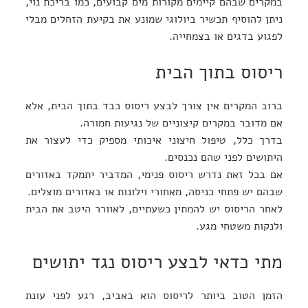
במקרים שבהם קיימים מקורות מים קבועים, כמו בריכת נוי,
ניתן להוסיף תכשיר ביולוגי שמונע את בקיעת הזחלים מבלי
לפגוע בדגים או בצמחייה.
ריסוס בתוך הבית
ברוב המקרים אין צורך לבצע ריסוס כבד בתוך הבית, אלא
אם מדובר במקרים קיצוניים של נגיעות חמורה.
בדרך כלל, טיפול חיצוני איכותי מספיק כדי לעצור את
היתושים לפני שהם נכנסים.
אם בכל זאת נדרש ריסוס פנימי, המדביר יתמקד באזורים
שבהם יש פתחי כניסה, מאחורי וילונות או באזורים מוצלים.
לאחר הריסוס יש להמתין כשעתיים, לאוורר היטב את הבית
ולנקות משטחי מגע.
מתי כדאי לבצע ריסוס נגד יתושים
הזמן הטוב ביותר לריסוס הוא באביב, רגע לפני עונת