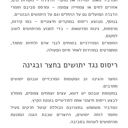
המדביר מאתר תחילה את מוקדי הדגירה – מקורות מים,
אזורים לחים או צמחייה צפופה – ומרסס סביבם חומרי
הדברה הפועלים גם על הזחלים וגם על היתושים הבוגרים.
בנוסף, מבוצע ריסוס במוקדים חיצוניים – כמו קירות,
מרפסות, גינות ומדשאות – כדי למנוע מהיתושים לשוב
למקום.
החומרים המודרניים בטוחים לבני אדם ולחיות מחמד,
ומתפרקים במהירות לאחר סיום הפעולה.
ריסוס נגד יתושים בחצר ובגינה
החצר והגינה הן המקומות המרכזיים שבהם יתושים
מתרבים.
במקומות שבהם יש דשא, עצים וצמחים צפופים, מומלץ
לבצע ריסוס חיצוני אחת לחודשיים בעונת הקיץ.
המדביר משתמש בתערובת הכוללת קוטל חרקים פעיל
וחומר דוחה יתושים, היוצרים שכבת הגנה המונעת
מהיתושים לשהות בסביבה.