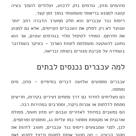
מזהמים מזון, גורמים נזק לרכוש, ועלולים להפוך בעיה
קטנה למפגע בריאותי משמעותי בתוך זמן קצר.
ריסוס נגד עכברים הוא חלק ממערך הדברה רחב יותר
שנועד לא רק לסלק את העכברים הקיימים, אלא גם למנוע
את חזרתם. המחיר לטיפול תלוי בגורמים שונים, אך הוא
נחשב להשקעה משתלמת לטווח הארוך – בעיקר כשמדובר
בשמירה על סביבת מגורים בטוחה ובריאה.
למה עכברים נכנסים לבתים
עכברים מחפשים שלושה דברים בסיסיים – מזון, מים
ומחסה.
הם מצליחים לחדור גם דרך פתחים זעירים בקירות, חריצים
מתחת לדלתות או צנרות ניקוז, ומתרבים במהירות רבה.
הם נמשכים במיוחד לאזורים שבהם יש מזון חשוף, פסולת
אורגנית או מקומות מסתור כמו עליות גג, מחסנים ומרתפים.
לכן, לפני שמבצעים ריסוס נגד עכברים, חשוב לזהות את
מקור הבעיה – מה מושך אותם למקום וכיצד למנוע זאת