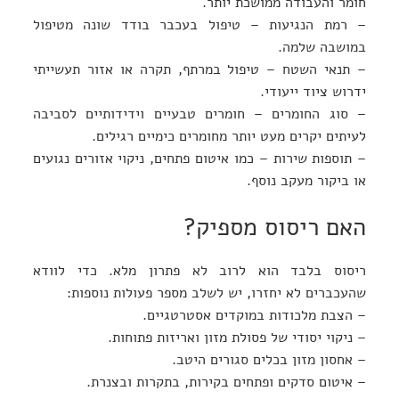
חומר והעבודה ממושכת יותר.
– רמת הנגיעות – טיפול בעכבר בודד שונה מטיפול
במושבה שלמה.
– תנאי השטח – טיפול במרתף, תקרה או אזור תעשייתי
ידרוש ציוד ייעודי.
– סוג החומרים – חומרים טבעיים וידידותיים לסביבה
לעיתים יקרים מעט יותר מחומרים כימיים רגילים.
– תוספות שירות – כמו איטום פתחים, ניקוי אזורים נגועים
או ביקור מעקב נוסף.
האם ריסוס מספיק?
ריסוס בלבד הוא לרוב לא פתרון מלא. כדי לוודא
שהעכברים לא יחזרו, יש לשלב מספר פעולות נוספות:
– הצבת מלכודות במוקדים אסטרטגיים.
– ניקוי יסודי של פסולת מזון ואריזות פתוחות.
– אחסון מזון בכלים סגורים היטב.
– איטום סדקים ופתחים בקירות, בתקרות ובצנרת.