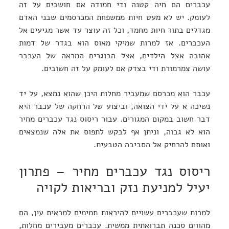
עכברים הם חיה קטנה ודי חמודה אם חושבים על זה
לעומק. יש לא מעט חיות ממשפחת המכרסמים שבני האדם
מגדלים בתור חיות מחמד, וכל זה עוצר עד אשר מגיעים אל
העכברים. אז למרות שמיקי מאוס הוא בגדר של דמות
אהובה אצל הילדים, אצל הבוגרים המראה של העכבר
עושה צמרמורת ודי בצדק אם לעומק על זה חשובים.
עכבר הוא מכרסם שמעביר מחלות היכן שהוא נמצא, על יד
נשיכה א על ידי הצואה, וביצוע של הרחקה של עכבר היא
דבר חשוב במקום המגורים. עבור ריסוס נגד עכברים מחיר
הוא לא גבוה, וניתן אף לבקש לתפוס את אלה שנמצאים
ואותם להרחיק אל הסביבה הטבעית.
ריסוס נגד עכברים מחיר – פתרון
יעיל למניעת נזק ובריאות לקויה
למרות שעכברים עשויים להיראות תמימים למראית עין, הם
מהווים סכנה תברואתית ממשית. עכברים מעבירים מחלות,