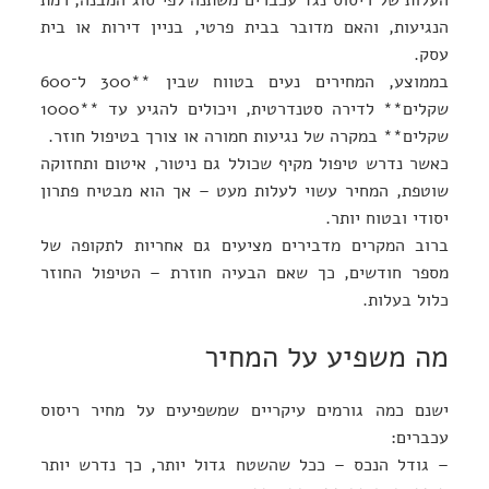
העלות של ריסוס נגד עכברים משתנה לפי סוג המבנה, רמת
הנגיעות, והאם מדובר בבית פרטי, בניין דירות או בית
עסק.
בממוצע, המחירים נעים בטווח שבין **300 ל־600
שקלים** לדירה סטנדרטית, ויכולים להגיע עד **1000
שקלים** במקרה של נגיעות חמורה או צורך בטיפול חוזר.
כאשר נדרש טיפול מקיף שכולל גם ניטור, איטום ותחזוקה
שוטפת, המחיר עשוי לעלות מעט – אך הוא מבטיח פתרון
יסודי ובטוח יותר.
ברוב המקרים מדבירים מציעים גם אחריות לתקופה של
מספר חודשים, כך שאם הבעיה חוזרת – הטיפול החוזר
כלול בעלות.
מה משפיע על המחיר
ישנם כמה גורמים עיקריים שמשפיעים על מחיר ריסוס
עכברים:
– גודל הנכס – ככל שהשטח גדול יותר, כך נדרש יותר