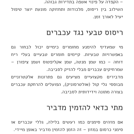
– הקפדה על פינוי אשפה בתדירות גבוהה.
השילוב בין ריסוס, מלכודות ותחזוקה מונעת יוצר טיפול
יעיל לאורך זמן.
ריסוס טבעי נגד עכברים
מי שמעדיף להימנע מחומרים כימיים יכול לבחור גם
באפשרויות טבעיות. קיימים חומרים טבעיים בעלי ריח
דוחה – כמו שמן מנטה, שמן אקליפטוס ושמן ציפורן –
שמרחיקים עכברים מבלי להזיק לסביבה.
מדבירים מקצועיים מציעים גם פתרונות אלקטרוניים
מבוססי גלי קול (אולטרסוניק), הפועלים להרחקת עכברים
בצורה מתונה וידידותית לסביבה.
מתי כדאי להזמין מדביר
אם מזהים סימנים כמו רעשים בלילה, גללי עכברים או
סימני כרסום במזון – זה הזמן להזמין מדביר באופן מיידי.