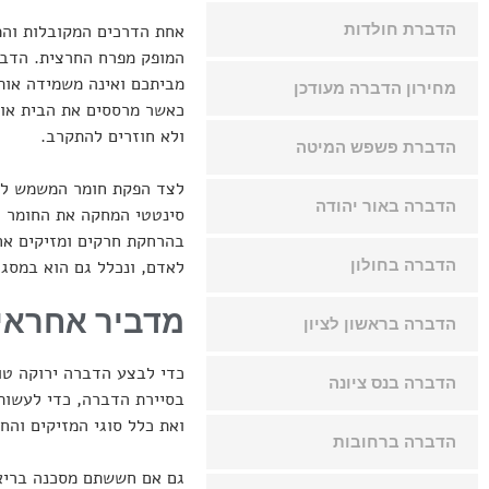
הדברת חולדות
אחת הדרכים המקובלות והמ
המופק מפרח החרצית. הדב
מביתכם ואינה משמידה אותם
מחירון הדברה מעודכן
כאשר מרססים את הבית או 
ולא חוזרים להתקרב.
הדברת פשפש המיטה
לצד הפקת חומר המשמש לה
הדברה באור יהודה
סינטטי המחקה את החומר ה
בהרחקת חרקים ומזיקים אחר
הדברה בחולון
לאדם, ונכלל גם הוא במסג
מדביר אחראי 
הדברה בראשון לציון
כדי לבצע הדברה ירוקה טו
הדברה בנס ציונה
בסיירת הדברה, כדי לעשות
ואת כלל סוגי המזיקים והח
הדברה ברחובות
גם אם חששתם מסכנה בריאו