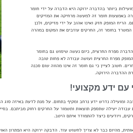
ועילות ביותר בהדברה ירוקה היא הדברה על ידי חומר
רה באמצעות חומר זה למעשה מרחיקה את המזיקים
. הריח המופק חזק ואינו אהוב על ידי מזיקים, ולכן
המשרד בחומר זה, החרקים עוזבים את המקום במהרה
דברה מפרח החרצית, כיום נעשה שימוש גם בחומר
מופק מפרח החרצית ועושה עבודה לא פחות טובה
ים. חשוב לציין כי גם חומר זה אינו מהווה שום סכנה
רת ההדברה הירוקה.
עם ידע מקצועי!
בה ומועילה נדרש ידע נרחב ומקיף בתחום. על מנת לדעת באיזה סוג ה
 עבודה יעילה שתספק תוצאות ותשמור על החרקים רחוק מביתכם. בסיי
רקים, ויודעים כיצד להתמודד איתם היטב.
תית, מהיום כבר לא צריך לחשוש עוד. הדבקה ירוקה היא הפתרון האול