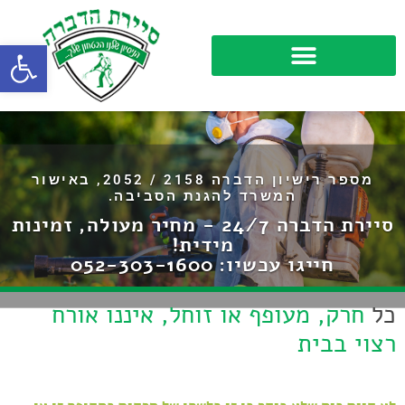
פתח סרגל
מספר רישיון הדברה 2158 / 2052, באישור
המשרד להגנת הסביבה.
סיירת הדברה 24/7 - מחיר מעולה, זמינות
מידית!
חייגו עכשיו:
052-303-1600
כל
חרק, מעופף או זוחל, איננו אורח
רצוי בבית