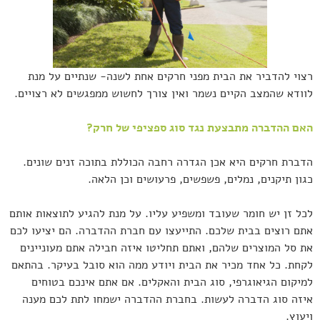
רצוי להדביר את הבית מפני חרקים אחת לשנה- שנתיים על מנת
לוודא שהמצב הקיים נשמר ואין צורך לחשוש ממפגשים לא רצויים.
האם ההדברה מתבצעת נגד סוג ספציפי של חרק?
הדברת חרקים היא אכן הגדרה רחבה הכוללת בתוכה זנים שונים.
כגון תיקנים, נמלים, פשפשים, פרעושים וכן הלאה.
לכל זן יש חומר שעובד ומשפיע עליו. על מנת להגיע לתוצאות אותם
אתם רוצים בבית שלכם. התייעצו עם חברת ההדברה. הם יציעו לכם
את סל המוצרים שלהם, ואתם תחליטו איזה חבילה אתם מעוניינים
לקחת. כל אחד מכיר את הבית ויודע ממה הוא סובל בעיקר. בהתאם
למיקום הגיאוגרפי, סוג הבית והאקלים. אם אתם אינכם בטוחים
איזה סוג הדברה לעשות. בחברת ההדברה ישמחו לתת לכם מענה
ויעוץ.