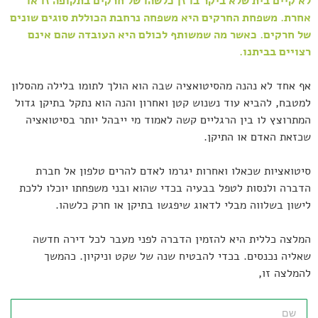
לא קיים בית שלא ביקר בו זן כלשהו של חרקים בתקופה זו או
אחרת. משפחת החרקים היא משפחה נרחבת הכוללת סוגים שונים
של חרקים. כאשר מה שמשותף לכולם היא העובדה שהם אינם
רצויים בביתנו.
אף אחד לא נהנה מהסיטואציה שבה הוא הולך לתומו בלילה מהסלון
למטבח, להביא עוד נשנוש קטן ואחרון והנה הוא נתקל בתיקן גדול
המתרוצץ לו בין הרגליים קשה לאמוד מי ייבהל יותר בסיטואציה
שכזאת האדם או התיקן.
סיטואציות שכאלו ואחרות יגרמו לאדם להרים טלפון אל חברת
הדברה ולנסות לטפל בבעיה בכדי שהוא ובני משפחתו יוכלו ללכת
לישון בשלווה מבלי לדאוג שיפגשו בתיקן או חרק כלשהו.
המלצה כללית היא להזמין הדברה לפני מעבר לכל דירה חדשה
שאליה נכנסים. בכדי להבטיח שנה של שקט וניקיון. כהמשך
להמלצה זו,