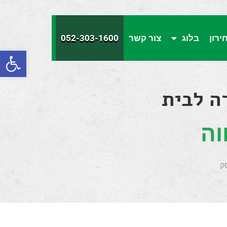
ירון
בלוג
צור קשר
052-303-1600
פתח סרגל
וה
ק