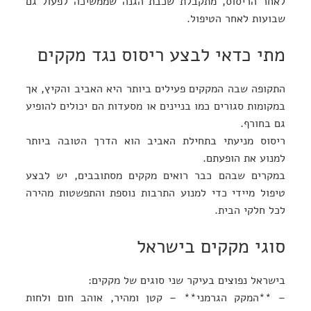
לאחר הריסוס, מתקבלת שכבת הגנה שממשיכה לפעול גם
שבועות לאחר הטיפול.
מתי כדאי לבצע ריסוס נגד מקקים
התקופה שבה המקקים פעילים ביותר היא האביב והקיץ, אך
במקומות סגורים כמו בניינים או מסעדות הם יכולים להופיע
גם בחורף.
ריסוס מניעתי בתחילת האביב הוא הדרך הטובה ביותר
למנוע את הופעתם.
במקרים שבהם כבר רואים מקקים מסתובבים, יש לבצע
טיפול מיידי כדי למנוע התרבות נוספת והתפשטות מהירה
לכל חלקי הבית.
סוגי מקקים בישראל
בישראל נפוצים בעיקר שני סוגים של מקקים:
– **המקק הגרמני** – קטן ומהיר, אוהב חום ולחות