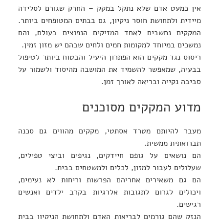
אין כמעט אדם שלא נתקל במקק – החרק שגורם לסלידה
מיידית ולתחושת חוסר ניקיון, גם בבתים המטופחים ביותר.
המקקים נחשבים לאחד המזיקים הנפוצים בעולם, והם
נמשכים במיוחד למקומות חמים ולחים שבהם יש מזון זמין.
ריסוס נגד מקקים הוא הפתרון היעיל והבטוח ביותר לטיפול
בבעיה, שמאפשר להשמיד את המושבה מהיסוד ולשמור על
סביבה נקייה ובריאה לאורך זמן.
מדוע המקקים מסוכנים
מעבר להיותם מטרד אסתטי, מקקים מהווים גם סכנה
תברואתית ממשית.
הם נושאים על גופם חיידקים, נגיפים וביצי טפילים,
שעלולים לעבור למזון, לכלים ולמשטחים בבית.
הם גם משאירים אחריהם הפרשות וריחות לא נעימים,
ויכולים לגרום לתגובות אלרגיות בקרב ילדים ואנשים
רגישים.
הנזק שהם גורמים לבריאות האדם ולתחושת הניקיון בבית