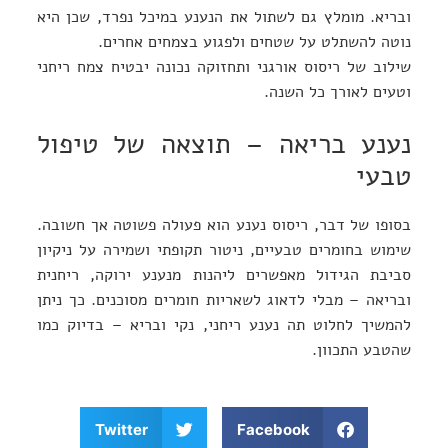
ובריא. מומלץ גם לשתול את הנענע במיכל נפרד, שכן היא
נוטה להשתלט על שטחים ולפגוע בצמחים אחרים.
שילוב של ריסוס אורגני ותחזוקה נכונה יבטיח צמח ריחני
וטעים לאורך כל השנה.
נענע בריאה – תוצאה של טיפול
טבעי
בסופו של דבר, ריסוס נענע הוא פעולה פשוטה אך חשובה.
שימוש בחומרים טבעיים, ניטור תקופתי ושמירה על ניקיון
סביבת הגידול מאפשרים ליהנות מנענע ירוקה, ריחנית
ובריאה – מבלי לדאוג לשאריות חומרים מסוכנים. כך ניתן
להמשיך לחלוט תה נענע ריחני, נקי ובריא – בדיוק כמו
שהטבע התכוון.
Twitter
Facebook