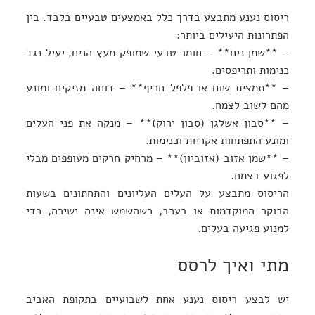
ריסוס נענע מתבצע בדרך כלל באמצעים טבעיים בלבד. בין
הפתרונות היעילים ביותר:
– **שמן נים** – חומר טבעי שמופק מעץ הנים, יעיל נגד
כנימות ותריפסים.
– **תמצית שום או פלפל חריף** – דוחה מזיקים ומונע
מהם לשוב לצמח.
– **סבון אשלגן (סבון ירוק)** – מנקה את פני העלים
ומונע התפתחות אקריות וכנימות.
– **שמן אזוב (אזוביון)** – מרחיק חרקים מעופפים מבלי
לפגוע בצמח.
הריסוס מתבצע על העלים העליונים והתחתונים בשעות
הבוקר המוקדמות או בערב, כשהשמש אינה ישירה, כדי
למנוע פגיעה בעלים.
מתי ואיך לרסס
יש לבצע ריסוס נענע אחת לשבועיים בתקופת האביב