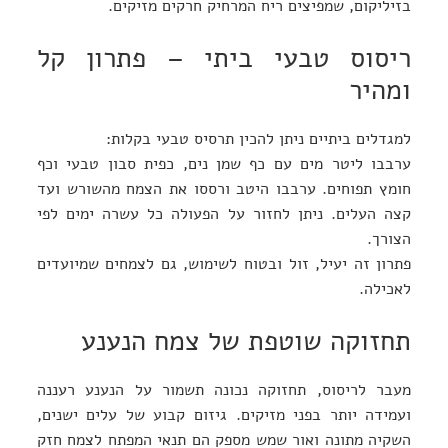
בזיליקום, שמפיצים ריח המרחיק חרקים מזיקים.
ריסוס טבעי ביתי – פתרון קל
ומהיר
למגדלים ביתיים ניתן להכין תרסיס טבעי בקלות:
ערבבו ליטר מים עם כף שמן נים, כפית סבון טבעי וכף
חומץ תפוחים. ערבבו היטב ורססו את הצמח מהשורש ועד
קצה העלים. ניתן לחזור על הפעולה כל עשרה ימים לפי
הצורך.
פתרון זה יעיל, זול ובטוח לשימוש, גם לצמחים שמיועדים
לאכילה.
תחזוקה שוטפת של צמח הנענע
מעבר לריסוס, תחזוקה נכונה תשמור על הנענע רעננה
ועמידה יותר בפני מזיקים. גיזום קבוע של עלים ישנים,
השקיה מתונה ואור שמש מספק הם תנאי המפתח לצמח חזק