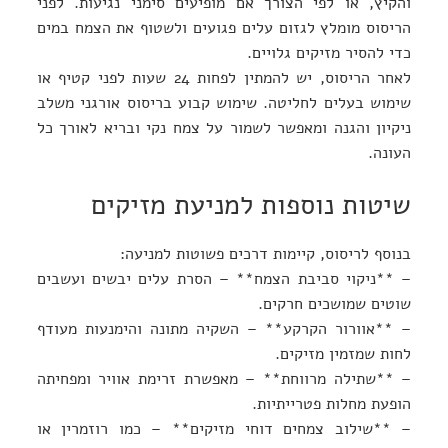
והקיץ, או לפי הצורך אם מופיעים סימני נגיעות. לפני
הריסוס מומלץ לגזום עלים פגועים ולשטוף את הצמח במים
כדי להסיר מזיקים גלויים.
לאחר הריסוס, יש להמתין לפחות 24 שעות לפני קטיף או
שימוש בעלים לחליטה. שימוש קבוע בריסוס אורגני משלב
ניקיון והגנה ומאפשר לשמור על צמח נקי ובריא לאורך כל
העונה.
שיטות נוספות למניעת מזיקים
בנוסף לריסוס, קיימות דרכים פשוטות למניעה:
– **ניקוי סביבת הצמח** – הסרת עלים יבשים ועשבים
שוטים שמושכים חרקים.
– **אוורור הקרקע** – השקיה מתונה והימנעות מעודף
לחות שמזמין מזיקים.
– **שתילה מרווחת** – מאפשרת זרימת אוויר ומפחיתה
הופעת מחלות פטרייתיות.
– **שילוב צמחים דוחי מזיקים** – כמו רוזמרין או