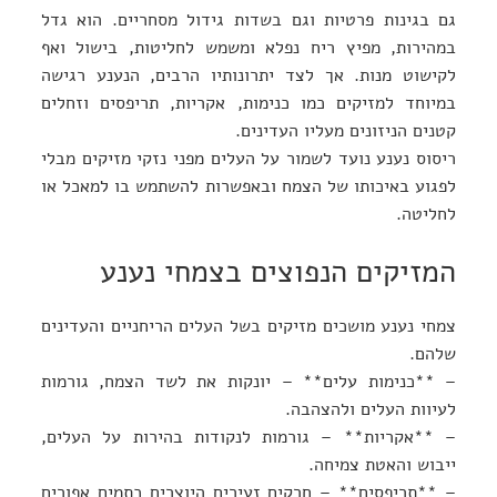
גם בגינות פרטיות וגם בשדות גידול מסחריים. הוא גדל
במהירות, מפיץ ריח נפלא ומשמש לחליטות, בישול ואף
לקישוט מנות. אך לצד יתרונותיו הרבים, הנענע רגישה
במיוחד למזיקים כמו כנימות, אקריות, תריפסים וזחלים
קטנים הניזונים מעליו העדינים.
ריסוס נענע נועד לשמור על העלים מפני נזקי מזיקים מבלי
לפגוע באיכותו של הצמח ובאפשרות להשתמש בו למאכל או
לחליטה.
המזיקים הנפוצים בצמחי נענע
צמחי נענע מושכים מזיקים בשל העלים הריחניים והעדינים
שלהם.
– **כנימות עלים** – יונקות את לשד הצמח, גורמות
לעיוות העלים ולהצהבה.
– **אקריות** – גורמות לנקודות בהירות על העלים,
ייבוש והאטת צמיחה.
– **תריפסים** – חרקים זעירים היוצרים כתמים אפורים