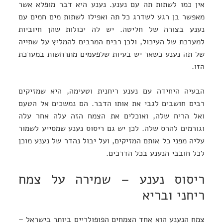
אין כמו לשתות תה עם נענע. נענע היא דבר מופלא אשר
מאפשר בן רגע לשדרג כל תה ואפילו לשתות מים חמים עם
נענע בצורה של חליטה. יש לה יכולות שהן חיוביות
למערכת של העיכול, ולכן רבים המרבים להמליץ על שתייה
של תה נענע כשאר יש בעיות שלפעמים מתרחשות במערכת
הזו.
הבעיה היחידה עם נענע ריחנית וטעימה, היא שמזיקים
רבים חושבים לגבי את אותו הדבר. הם נמשכים אל הטעם
ואל הריח שלה, ואוכלים את הצמח הזה עלה אחר עלה
וגורמים להרס שלה. לכן יש גם ריסוס נענע שמסייע לשמור
עליה מפני כל אותם המזיקים, ועל יבול נהדר של נענע מוכן
לכל חובבי הנענע בכל הדרכים.
ריסוס נענע – שמירה על צמח
ריחני ובריא
צמח הנענע הוא אחד הצמחים הפופולריים ביותר בישראל –