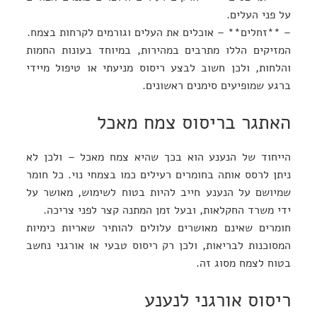
על פני העלים.
– **זחלים** – אוכלים את העלים וגורמים לקרחות בצמח.
המזיקים הללו מתרבים במהירות, במיוחד בעונות החמות
והלחות, ולכן חשוב לבצע ריסוס מניעתי או טיפול מיידי
ברגע שמופיעים סימנים ראשונים.
האתגר בריסוס צמח מאכל
הייחוד של הנענע הוא בכך שהיא צמח מאכל – ולכן לא
ניתן לרסס אותה בחומרים רעילים כמו בצמחי נוי. כל חומר
שמיושם על הנענע חייב להיות בטוח לשימוש, מאושר על
ידי משרד החקלאות, ובעל זמן המתנה קצר לפני צריכה.
חומרים שאינם מאושרים עלולים להותיר שאריות כימיות
המסוכנות לבריאות, ולכן רק ריסוס טבעי או אורגני נחשב
בטוח לצמח מסוג זה.
ריסוס אורגני לנענע