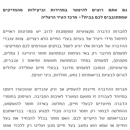
גם אתם רוצים להיפטר במהירות וביעילות מהמזיקים
שמסתובבים לכם בבית?- מרכז העיר הרצליה
לחברות הדברה מקצועיות ומוסמכות לרוב יש פתרונות ראויים
לחיסול מידי ויעיל של בעיות בעלי החיים הלא רצויים. צוות עובדי
ההדברה של חברות אלו יגיע לטפל בנזקים שגורמים לכם המזיקים-
לפעמים מדובר רק באי נעימות ובתחושת חוסר היגיינה ( נמלים,
מקקים), לפעמים בפחד ובתחושת חששות ומיאוס ( עכברים,
פרעושים), וכמובן לפעמים מדובר בבעלי חיים שחלילה עלולים
לגרום לבעיות בריאותיות ( נחש, חולדות, כיני יונים).
חברות ההדברה חייבות להעסיק אך ורק עובדים שהוכשרו ויומנו
במיוחד לעבודה זו מטעם המשרד לאיכות הסביבה. העיסוק בחומרי
הדברה מיועדים לבעלי חיים, החלטה באיזה חומר להשתמש,
ההחלטה לבחור רק חומר הדברה מבלי לפגוע בכם- בבריאותכם
ובבריאותם של היקרים לכם. האם מותר בכלל להכחיד את בעל
החיים או שמא הוא נחשב בעל חיים מוגן ועלינו רק ללכוד אותו