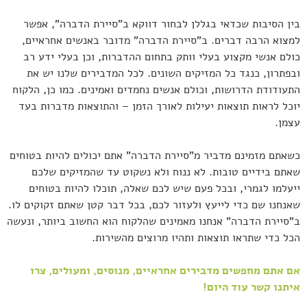
בין הסיבות שכדאי בגללן לבחור דווקא ב"סיירת הדברה", אפשר
למצוא הרבה דברים. ב"סיירת הדברה" מדובר באנשים אחראיים,
כולם אנשי מקצוע בעלי וותק בתחום ההדברות, וכן בעלי ידע רב
ובפתרון, כנגד כל המזיקים השונים. לכל המדבירים שלנו יש את
התעודודת הדרושות, וכולם אנשים נחמדים ואמינים. כמו כן, הלקוח
יוכל לראות תוצאות יעילות לאורך הזמן – והתוצאות מדברות בעד
עצמן.
כשאתם מזמינם מדביר מ"סיירת הדברה" אתם יכולים להיות בטוחים
שאתם בידיים טובות. לא ננוח ולא נשקוט עד שהמזיקים שלכם
ייעלמו לגמרי, ובכל פעם שיש לכם שאלה, תוכלו להיות בטוחים
שאנחנו שם כדי לייעץ ולעזור לכם, בכל דבר קטן שאתם זקוקים לו.
ב"סיירת הדברה" אנחנו מאמינים שהלקוח הוא החשוב ביותר, ונעשה
הכל כדי שתראו תוצאות ותהיו מרוצים מהשירות.
אם אתם מחפשים מדבירים אחראיים, מנוסים, ומעולים, צרו
איתנו קשר עוד היום!