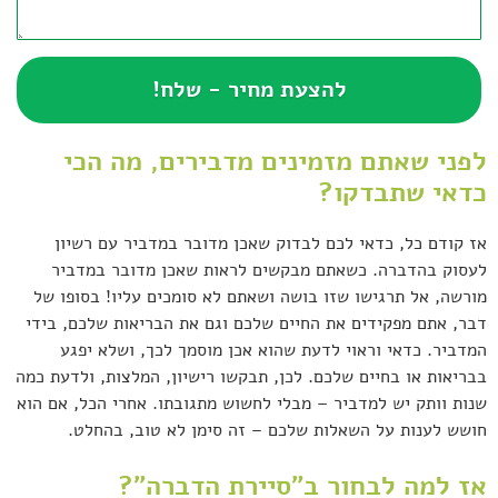
להצעת מחיר - שלח!
לפני שאתם מזמינים מדבירים, מה הכי
כדאי שתבדקו?
אז קודם כל, כדאי לכם לבדוק שאכן מדובר במדביר עם רשיון
לעסוק בהדברה. כשאתם מבקשים לראות שאכן מדובר במדביר
מורשה, אל תרגישו שזו בושה ושאתם לא סומכים עליו! בסופו של
דבר, אתם מפקידים את החיים שלכם וגם את הבריאות שלכם, בידי
המדביר. כדאי וראוי לדעת שהוא אכן מוסמך לכך, ושלא יפגע
בבריאות או בחיים שלכם. לכן, תבקשו רישיון, המלצות, ולדעת כמה
שנות וותק יש למדביר – מבלי לחשוש מתגובתו. אחרי הכל, אם הוא
חושש לענות על השאלות שלכם – זה סימן לא טוב, בהחלט.
אז למה לבחור ב"סיירת הדברה"?