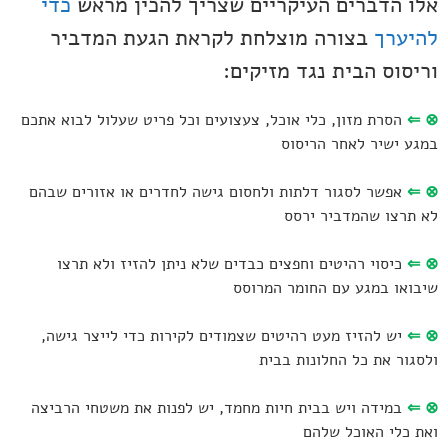
אלו הדברים העיקריים שצריך להכין מראש
כדי
להיערך
בצורה מוצלחת לקראת הגעת המדביר
וריסוס הבית נגד מזיקים:
⊗
⇐
הסרת מזון, כלי אוכל, צעצועים וכל פריט שעלול לבוא אתכם
במגע ישיר לאחר הריסוס
⊗
⇐
אפשר לסגור דלתות ולחסום גישה לחדרים או אזורים שבהם
לא תרצו שהמדביר ירסס
⊗
⇐
כיסוי רהיטים וחפצים כבדים שלא ניתן להזיז ולא תרצו
שיבואו במגע עם החומר המרוסס
⊗
⇐
יש להזיז מעט רהיטים שצמודים לקירות כדי לייצר גישה,
ולסגור את כל החלונות בבית
⊗
⇐
במידה ויש בבית חיות מחמד, יש לפנות את משטחי הרביצה
ואת כלי האוכל שלהם