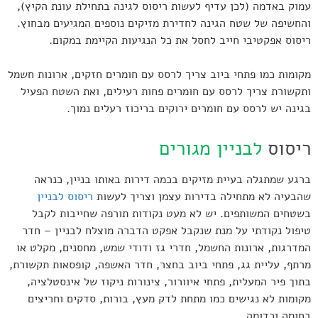
עמוק באדמה (לכן עדיף לעשות ריסוס לגינה בתחילת עונת הקיץ),
והחשיפה של שטח הגינה לחדירת מזיקים נוספים המגיעים מבחוץ.
ריסוס אפקטיבי חייב לחסל את כל הנגיעות הקיימת במקום.
מקומות כמו פתחי ביוב צריך לרסס עם חומרים חזקים, ארונות חשמל
ותקשורת צריך לרסס עם חומרים פחות רעילים, ואת השטח הפעיל
בגינה יש לרסס עם חומרים ירוקים בריכוז רעלים נמוך.
ריסוס
לבניין מגורים
ברגע שמתגלה בעיית מזיקים בכמה דירות באותו בניין, כנראה
שהבעיה לא מתחילה בדירות עצמן וצריך לעשות
ריסוס לבניין
בשטחים המשותפים. יש לא מעט נקודות תורפה שחייבות לקבל
טיפול נקודתי על מנת שנקבל אפקט הדברה מוצלח לבניין – חדר
המדרגות, ארונות החשמל, חדרי גז ודודי שמש, מחסנים, מקלט או
מרתף, עליית גג, פתחי ביוב בחצר, חדר האשפה, קופסאות תקשורת,
בתוך פיר המעלית, פתחי איוורור, צינורות ניקוז של אינסטלציה,
מקומות לא נגישים כמו מתחת לדק מעץ, בורות, סדקים וחריצים
בחומה וכדומה.