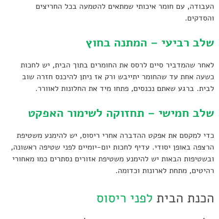
העבודה, עם חומר איכותי שמתאים להטמעה בכל החריצים
והסדקים.
שלב רביעי – המתנה בחוץ
לאחר שהמדביר סיים לרסס את החומרים בתוך הבית, יש לחכות
כשעה אחת עד שהחומר יתייבש ורק אז ניתן להיכנס חזרה שוב
לבית. ברגע שאתם נכנסים, פתחו מיד את החלונות לאוורר.
שלב חמישי – תחזוקה לשימור האפקט
כדי למקסם את אפקט ההדברה אחרי ריסוס, יש להימנע משטיפת
הרצפה באופן יסודי. עדיף לחכות יום-יומיים לפני שטיפה ראשונה,
ובשטיפות הבאות יש להימנע משטיפת אזורים נסתרים כמו מאחורי
רהיטים, מתחת לארונות וכדומה.
הכנת הבית
לפני ריסוס