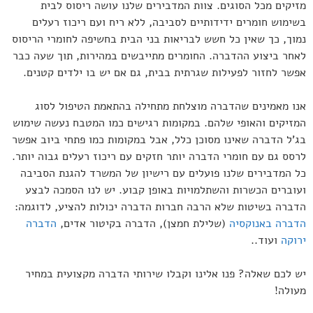
מזיקים מכל הסוגים. צוות המדבירים שלנו עושה ריסוס לבית
בשימוש חומרים ידידותיים לסביבה, ללא ריח ועם ריכוז רעלים
נמוך, כך שאין כל חשש לבריאות בני הבית בחשיפה לחומרי הריסוס
לאחר ביצוע ההדברה. החומרים מתייבשים במהירות, תוך שעה כבר
אפשר לחזור לפעילות שגרתית בבית, גם אם יש בו ילדים קטנים.
אנו מאמינים שהדברה מוצלחת מתחילה בהתאמת הטיפול לסוג
המזיקים והאופי שלהם. במקומות רגישים כמו המטבח נעשה שימוש
בג'ל הדברה שאינו מסוכן כלל, אבל במקומות כמו פתחי ביוב אפשר
לרסס גם עם חומרי הדברה יותר חזקים עם ריכוז רעלים גבוה יותר.
כל המדבירים שלנו פועלים עם רישיון של המשרד להגנת הסביבה
ועוברים הכשרות והשתלמויות באופן קבוע. יש לנו הסמכה לבצע
הדברה בשיטות שלא הרבה חברות הדברה יכולות להציע, לדוגמה:
הדברה באנוקסיה
(שלילת חמצן), הדברה בקיטור אדים,
הדברה
ירוקה
ועוד..
יש לכם שאלה? פנו אלינו וקבלו שירותי הדברה מקצועית במחיר
מעולה!