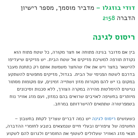
דודי בוזגלו –
מדביר מוסמך, מספר רישיון
הדברה
2158
ריסוס לגינה
בין אם מדובר בגינה פתוחה או חצר מקורה, כל שטח פתוח הוא
נקודת תורפה למשיכת מזיקים אל שטח הבית. יש מזיקים שיעדיפו
להישאר בחצר ויש את אלו שהחצר משמשת אותם רק כתחנת מעבר
בדרכם לשטח הפנימי של הבית. בגדול, מזיקים מחפשים להשתקע
במקום בו יש להם מקורות מזון ושתייה זמינים, עם מקומות מסתור
נגישים להימלטות מהירה במקרה הצורך, ללא סכנות וסיכונים
מיותרים בחשיפה לאויבים שרואים בהם כמזון, ועם מזג אוויר נוח
בטמפרטורה שתתאים להישרדותם במרחב.
כשעושים
ריסוס לגינה
יש כמה דברים שצריך לקחת בחשבון –
החשיפה של ציפורים ובעלי חיים שנמצאים בטבע לחומרי ההדברה,
תנאי מזג האוויר שעלולים לשטוף את החומרים ולגרום להם לשקוע