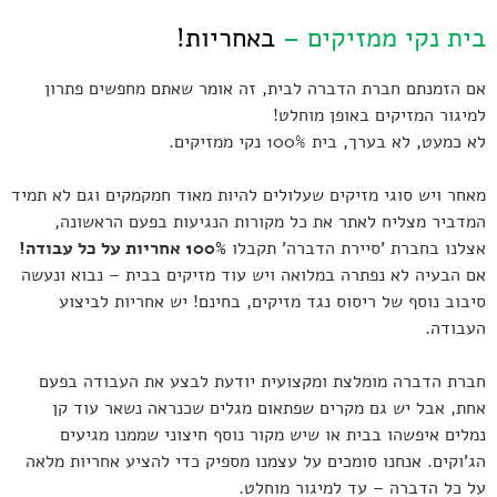
בית נקי ממזיקים –
באחריות!
אם הזמנתם חברת הדברה לבית, זה אומר שאתם מחפשים פתרון
למיגור המזיקים באופן מוחלט!
לא כמעט, לא בערך, בית 100% נקי ממזיקים.
מאחר ויש סוגי מזיקים שעלולים להיות מאוד חמקמקים וגם לא תמיד
המדביר מצליח לאתר את כל מקורות הנגיעות בפעם הראשונה,
אצלנו בחברת 'סיירת הדברה' תקבלו
100% אחריות על כל עבודה!
אם הבעיה לא נפתרה במלואה ויש עוד מזיקים בבית – נבוא ונעשה
סיבוב נוסף של ריסוס נגד מזיקים, בחינם! יש אחריות לביצוע
העבודה.
חברת הדברה מומלצת ומקצועית יודעת לבצע את העבודה בפעם
אחת, אבל יש גם מקרים שפתאום מגלים שכנראה נשאר עוד קן
נמלים איפשהו בבית או שיש מקור נוסף חיצוני שממנו מגיעים
הג'וקים. אנחנו סומכים על עצמנו מספיק כדי להציע אחריות מלאה
על כל הדברה – עד למיגור מוחלט.