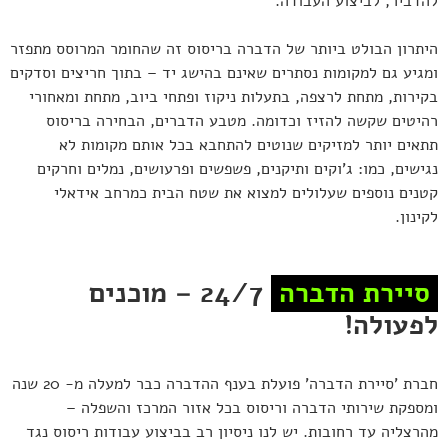
להדביר, לביצוע העבודה.
היתרון הבולט ביותר של הדברה בריסוס זה שהחומר המרוסס מתפזר
ומגיע גם למקומות נסתרים שאינם בהישג יד – בתוך חריצים וסדקים
בקירות, מתחת לרצפה, בתעלות ניקוז ופתחי ביוב, מתחת ומאחורי
רהיטים שקשה להזיז וכדומה. מטבע הדברים, הבחירה בריסוס
תתאים יותר למזיקים שנוטים להתחבא בכל אותם מקומות לא
נגישים, כמו: ג'וקים ותיקנים, פשפשים ופרעושים, נמלים וחרקים
קטנים נוספים שעלולים למצוא את שטח הבית כמרחב אידאלי
לקינון.
סיירת הדברה
24/7
– מוכנים
לפעולה!
חברת 'סיירת הדברה' פועלת בענף ההדברה כבר למעלה מ- 20 שנה
ומספקת שירותי הדברה וריסוס בכל אזור המרכז והשפלה –
מהרצליה עד רחובות. יש לנו ניסיון רב בביצוע עבודות ריסוס נגד