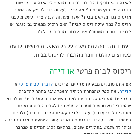
לאיזה סוגי חרקים הדברה בריסוס מתאימה? איזה עוד שיטות
הדברה יש חוץ מריסוס? מה צריך לעשות כדי להפיק את המרב
מריסוס נגד מזיקים בבית? איזה פעולות הכנה צריך לעשות לפני
הריסוס? כמה עולה ריסוס לבית? האם ריסוס מתאים גם לגינה או
לבניין מגורים משותף? איך לבחור מדביר מומלץ?
בעמוד זה ננסה לתת מענה על כל השאלות שחשוב לדעת
כשרוצים להזמין חברת הדברה לריסוס בבית.
ריסוס לבית פרטי
או דירה
אם אתם סובלים מבעיית מזיקים וצריכים
הדברה לבית פרטי
או
לדירה
, אין ספק שהפתרון המהיר והאפקטיבי ביותר להדברת
המזיקים הוא ריסוס. יחד עם זאת, כשעושים ריסוס בבית יש לוודא
שהמדביר משתמש בחומרים שמתאימים לסביבה ביתית ואינם
מסוכנים לבני אדם (בעיקר ילדים קטנים ונשים בהיריון) ולחיות
המחמד. חשוב להבין כי ריסוס הוא רק אופן הטמעת חומרי ההדברה
וניתן להשתמש בחומרים שונים, בהתאם לסוג המזיקים שנרצה