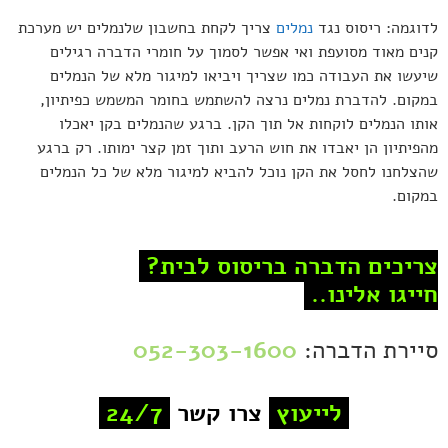
לדוגמה: ריסוס נגד
נמלים
צריך לקחת בחשבון שלנמלים יש מערכת
קנים מאוד מסועפת ואי אפשר לסמוך על חומרי הדברה רגילים
שיעשו את העבודה כמו שצריך ויביאו למיגור מלא של הנמלים
במקום. להדברת נמלים נרצה להשתמש בחומר המשמש כפיתיון,
אותו הנמלים לוקחות אל תוך הקן. ברגע שהנמלים בקן יאכלו
מהפיתיון הן יאבדו את חוש הרעב ותוך זמן קצר ימותו. רק ברגע
שהצלחנו לחסל את הקן נוכל להביא למיגור מלא של כל הנמלים
במקום.
צריכים הדברה בריסוס לבית?
חייגו אלינו..
סיירת הדברה:
052-303-1600
לייעוץ
צרו קשר
24/7